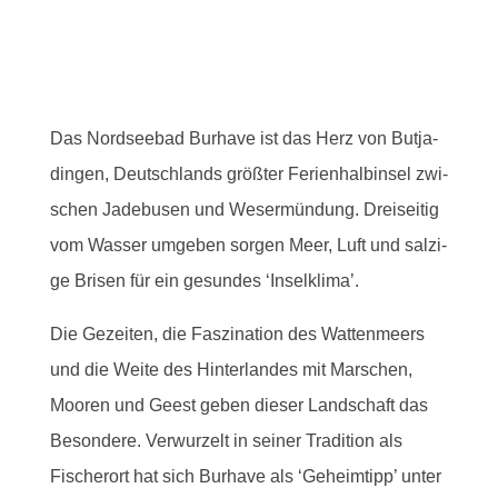
Das Nord­see­bad Bur­have ist das Herz von But­ja­
din­gen, Deutsch­lands größ­ter Feri­en­halb­in­sel zwi­
schen Jade­bu­sen und Weser­mün­dung. Drei­sei­tig
vom Was­ser umge­ben sor­gen Meer, Luft und sal­zi­
ge Bri­sen für ein gesun­des ‘Insel­kli­ma’.
Die Gezei­ten, die Fas­zi­na­ti­on des Wat­ten­meers
und die Wei­te des Hin­ter­lan­des mit Mar­schen,
Moo­ren und Geest geben die­ser Land­schaft das
Beson­de­re. Ver­wur­zelt in sei­ner Tra­di­ti­on als
Fischer­ort hat sich Bur­have als ‘Geheim­tipp’ unter