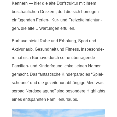
Ken­nern — hier die alte Dorf­struk­tur mit ihrem
beschau­li­chen Orts­kern, dort die sich homo­gen
ein­fü­gen­den Ferien‑, Kur- und Frei­zeit­ein­rich­tun­
gen, die alle Erwar­tun­gen erfüllen.
Bur­have bie­tet Ruhe und Erho­lung, Sport und
Aktiv­ur­laub, Gesund­heit und Fit­ness. Ins­be­son­de­
re hat sich Bur­have durch sei­ne über­ra­gen­de
Fami­li­en- und Kin­der­freund­lich­keit einen Namen
gemacht. Das fan­tas­ti­sche Kin­der­pa­ra­dies “Spiel­
scheu­ne” und die ge­zei­ten­un­ab­hängige Meer­was­
ser­bad Nord­see­la­gu­ne” sind beson­de­re High­lights
eines ent­spann­ten Familienurlaubs.